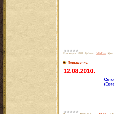
Просмотров:
2809
|
Добавил:
DJ-NFree
|
Дата
Повышение.
12.08.2010.
Сего
(Евг