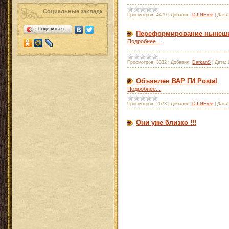
Социальные закладк
Просмотров:
4479
|
Добавил:
DJ-NFree
|
Дата
Поделиться…
Переформирование нынешн
Подробнее...
Просмотров:
3332
|
Добавил:
DarkanS
|
Дата:
Объявлен ВАР ГИ Postal
Подробнее...
Просмотров:
2673
|
Добавил:
DJ-NFree
|
Дата
Они уже близко !!!