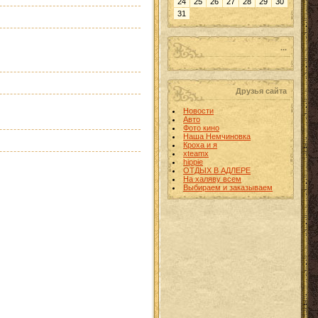
24
25
26
27
28
29
30
31
...
Друзья сайта
Новости
Авто
Фото кино
Наша Немчиновка
Кроха и я
xteamx
hippie
ОТДЫХ В АДЛЕРЕ
На халяву всем
Выбираем и заказываем