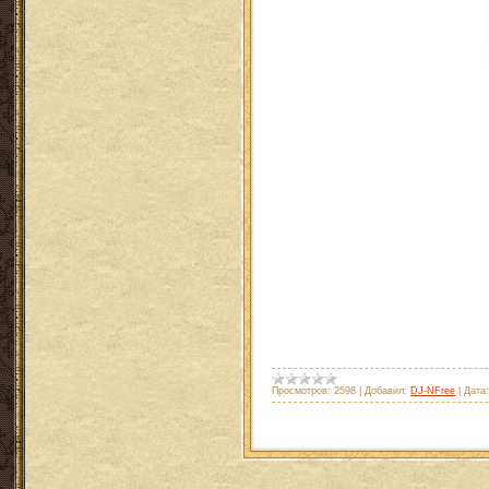
Просмотров:
2598
|
Добавил:
DJ-NFree
|
Дата