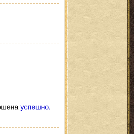
ршена
успешно.