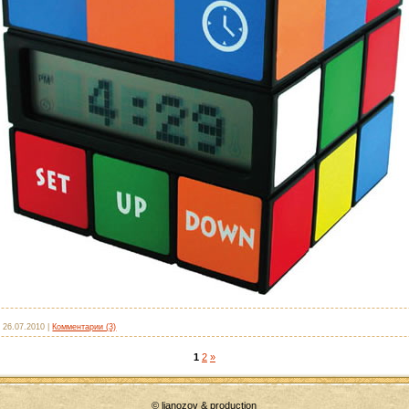
:
26.07.2010
|
Комментарии (3)
1
2
»
© lianozov & production