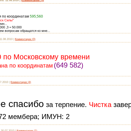
ата:
12.08.2010
|
Комментарии (5)
и по координатам
595;560
иск Силы"
ин...
000 ,3 = 50.000
сем вопросам обращатся ко мне...
11.08.2010
|
Комментарии (0)
00 по Московскому времени
(649 582)
ана по координатам
07.2010
|
Комментарии (4)
е спасибо
за терпение.
Чистка
заве
 72 мембера; ИМУН: 2
:
30.07.2010
|
Комментарии (1)