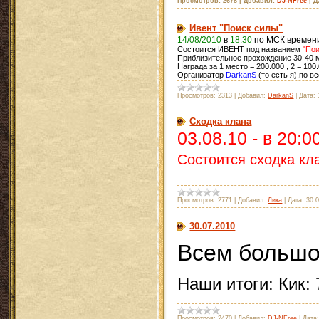
Просмотров:
2678
|
Добавил:
DJ-NFree
|
Д
Ивент "Поиск силы"
14/08/2010
в
18:30
по МСК времен
Состоится ИВЕНТ под названием
"По
Приблизительное прохождение 30-40 м
Награда за 1 место = 200.000 , 2 = 100.
Организатор
DarkanS
(то есть я),по в
Просмотров:
2313
|
Добавил:
DarkanS
|
Дата:
Сходка клана
03.08.10 - в 20:
Состоится сходка кл
Просмотров:
2771
|
Добавил:
Лика
|
Дата:
30.
30.07.2010
Всем большо
Наши итоги: Кик:
Просмотров:
2470
|
Добавил:
DJ-NFree
|
Дата