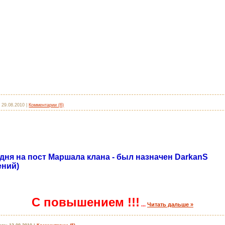
:
29.08.2010
|
Комментарии (6)
дня на пост Маршала клана - был назначен DarkanS
ений)
С повышением !!!
...
Читать дальше »