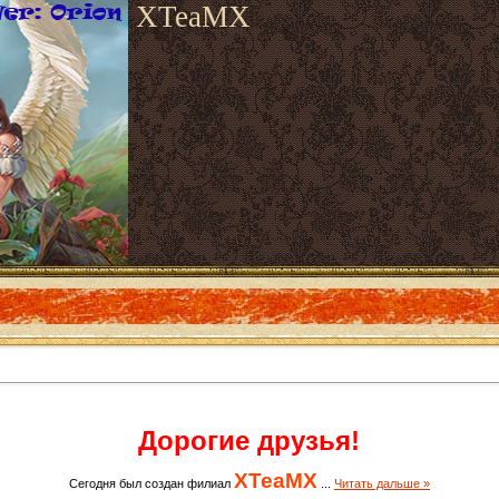
XTeaMX
Дорогие друзья!
XTeaMX
Сегодня был создан филиал
...
Читать дальше »