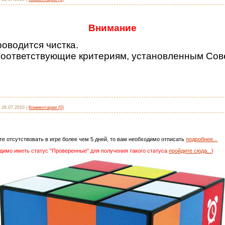
Внимание
роводится чистка.
соответствующие критериям, установленным Сове
:
26.07.2010
|
Комментарии (0)
те отсутствовать в игре более чем 5 дней, то вам необходимо отписать
подробнее...
димо иметь статус "Проверенные" для получения такого статуса
пройдите сюда...
)